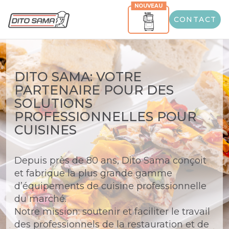
NOUVEAU
CONTACT
DITO SAMA: VOTRE
PARTENAIRE POUR DES
SOLUTIONS
PROFESSIONNELLES POUR
CUISINES
Depuis près de 80 ans, Dito Sama conçoit
et fabrique la plus grande gamme
d’équipements de cuisine professionnelle
du marché.
Notre mission: soutenir et faciliter le travail
des professionnels de la restauration et de