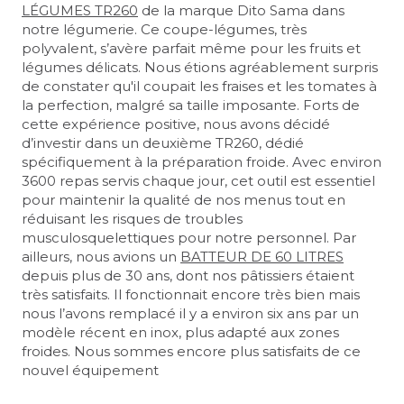
LÉGUMES TR260
usine à Aubusson en juin 2024. Voici son
pour comprendre le processus de travail avant de
de la marque Dito Sama dans
notre légumerie. Ce coupe-légumes, très
témoignage: "Maison Patay fournit des produits Dito
passer progressivement à l'utilisation d'une machine.
polyvalent, s’avère parfait même pour les fruits et
Sama depuis plus de 40 ans, et nous avons toujours
Avec Dito Sama, cette transition est fluide. Vous
légumes délicats. Nous étions agréablement surpris
été impressionnés par leur durabilité et leur fiabilité.
pouvez commencer à la main et terminer avec un
de constater qu'il coupait les fraises et les tomates à
Ma visite de l'usine a révélé le secret de cette qualité
batteur mélangeur, ce qui rend cette machine
la perfection, malgré sa taille imposante. Forts de
exceptionnelle : un processus de fabrication
idéale pour l'apprentissage et l'enseignement.
Dito
cette expérience positive, nous avons décidé
entièrement basé en France, qui allie
Sama garantit une qualité excellente, et permet aux
d’investir dans un deuxième TR260, dédié
harmonieusement des techniques industrielles
étudiants d'observer et d'apprendre les processus
spécifiquement à la préparation froide. Avec environ
internationales de pointe à un savoir-faire artisanal.
mécaniques, en complément des processus
3600 repas servis chaque jour, cet outil est essentiel
Un aspect particulièrement frappant est le
manuels. Dans notre école, nous sommes fiers
pour maintenir la qualité de nos menus tout en
dévouement du Directeur de l'usine, un expert qui
d’utiliser 200
BATTEURS MÉLANGEURS
Dito Sama.
réduisant les risques de troubles
non seulement comprend parfaitement chaque
musculosquelettiques pour notre personnel. Par
étape de la production, mais connaît également
ailleurs, nous avions un
chaque employé par son prénom. En tant
BATTEUR DE 60 LITRES
LUC DEBOVE
depuis plus de 30 ans, dont nos pâtissiers étaient
qu'installateurs de cuisines professionnelles et
très satisfaits. Il fonctionnait encore très bien mais
fabricants français d'étuves sur mesure et d'inox,
DIRECTEUR DE L'ENSP – ÉCOLE
nous l’avons remplacé il y a environ six ans par un
nous sommes fiers d'offrir à nos clients ce savoir-
DUCASSE
modèle récent en inox, plus adapté aux zones
faire authentiquement français.
froides. Nous sommes encore plus satisfaits de ce
nouvel équipement
GILLES LE VU