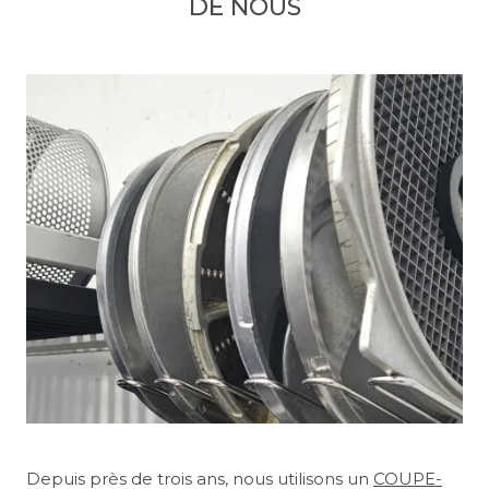
DE NOUS
Depuis près de trois ans, nous utilisons un
Gilles Levu, PDG de
Il est crucial de commencer par pratiquer à la main
MAISON PATAY
, a visité notre
COUPE-