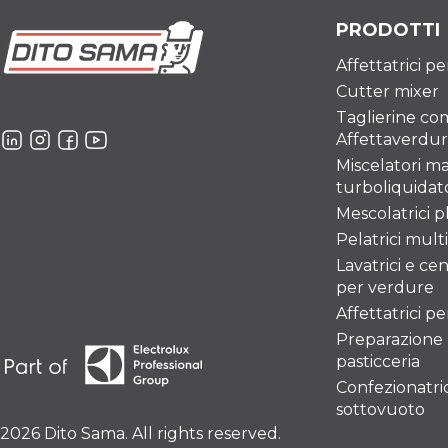
PRODOTTI
Affettatrici p
Cutter mixer
Taglierine co
Affettaverdu
Miscelatori ma
turboliquidato
Mescolatrici p
Pelatrici mult
Lavatrici e ce
per verdure
Affettatrici p
Preparazione
pasticceria
Confezionatric
sottovuoto
2026 Dito Sama. All rights reserved.