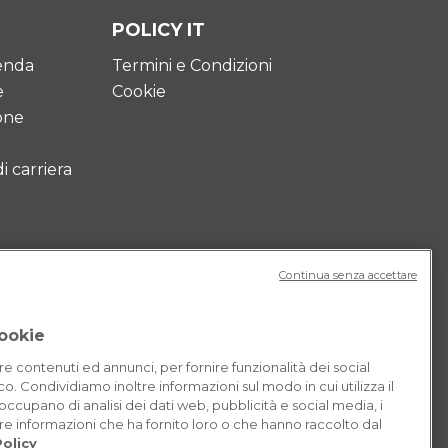
POLICY IT
ienda
Termini e Condizioni
e
Cookie
one
 carriera
Continua senza accettare
cookie
re contenuti ed annunci, per fornire funzionalità dei social
co. Condividiamo inoltre informazioni sul modo in cui utilizza il
 occupano di analisi dei dati web, pubblicità e social media, i
e informazioni che ha fornito loro o che hanno raccolto dal
olicy