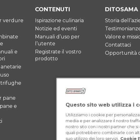
CONTENUTI
DITOSAMA
er verdure
Ispirazione culinaria
Storia dell’az
Notizie ed eventi
Testimonianz
mbinate
Manuali d’uso per
Valore e missi
re
l’utente
Contattaci
nuali e
Registrate il vostro
Opportunità di
ri
prodotto
lanetarie
iuso
ntrifughe
er pane
Questo sito web utilizza i 
 pane e
Utilizziamo i cookie per personalizza
i
media e per analizzare il nostro traffi
nostro sito con i nostri partner che si
quali potrebbero combinarle con altr
suo utilizzo dei loro servizi.
Cookie P