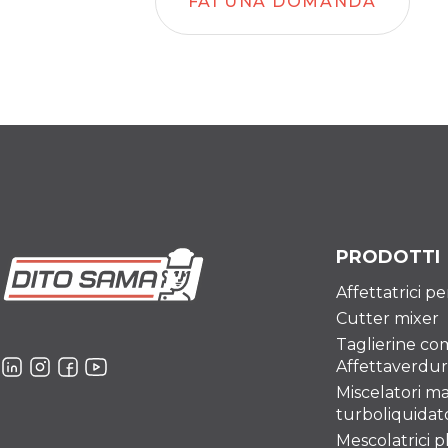
FAI UNA DOMANDA
PRODOTTI
Affettatrici p
Cutter mixer
Taglierine co
Affettaverdu
Miscelatori ma
turboliquidato
Mescolatrici p