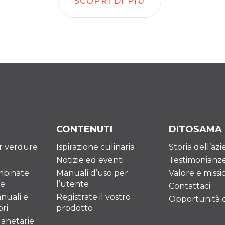
SCOPRI DI PIÙ
CONTENUTI
DITOSAMA
er verdure
Ispirazione culinaria
Storia dell’az
Notizie ed eventi
Testimonianz
mbinate
Manuali d’uso per
Valore e missi
re
l’utente
Contattaci
nuali e
Registrate il vostro
Opportunità di
ri
prodotto
lanetarie