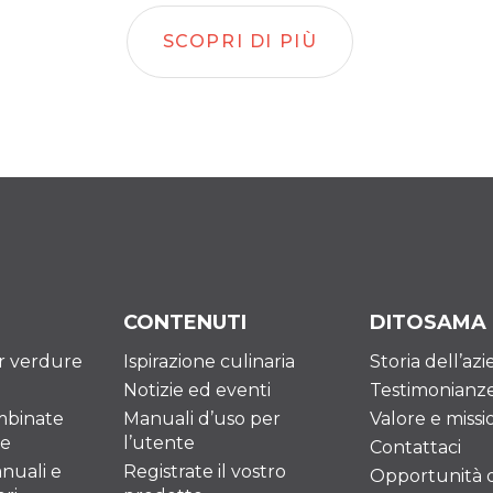
SCOPRI DI PIÙ
CONTENUTI
DITOSAMA
er verdure
Ispirazione culinaria
Storia dell’az
Notizie ed eventi
Testimonianz
mbinate
Manuali d’uso per
Valore e missi
re
l’utente
Contattaci
nuali e
Registrate il vostro
Opportunità di