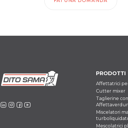
FAI UNA DOMANDA
PRODOTTI
Affettatrici p
Cutter mixer
Taglierine co
Affettaverdu
Miscelatori ma
turboliquidato
Mescolatrici p