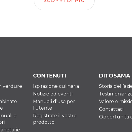
SCOPRI DI PIÙ
CONTENUTI
DITOSAMA
er verdure
Ispirazione culinaria
Storia dell’az
Notizie ed eventi
Testimonianz
mbinate
Manuali d’uso per
Valore e missi
re
l’utente
Contattaci
nuali e
Registrate il vostro
Opportunità di
ri
prodotto
lanetarie