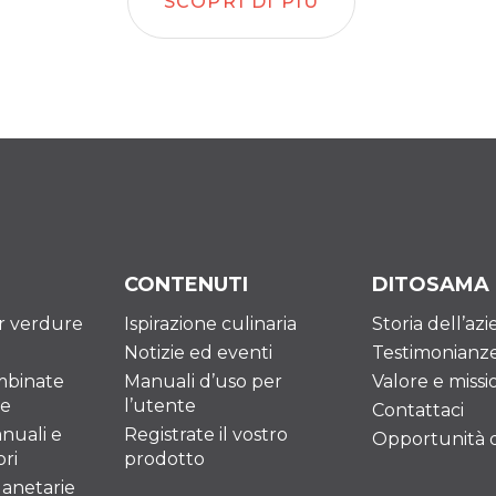
SCOPRI DI PIÙ
CONTENUTI
DITOSAMA
er verdure
Ispirazione culinaria
Storia dell’az
Notizie ed eventi
Testimonianz
mbinate
Manuali d’uso per
Valore e missi
re
l’utente
Contattaci
nuali e
Registrate il vostro
Opportunità di
ri
prodotto
lanetarie