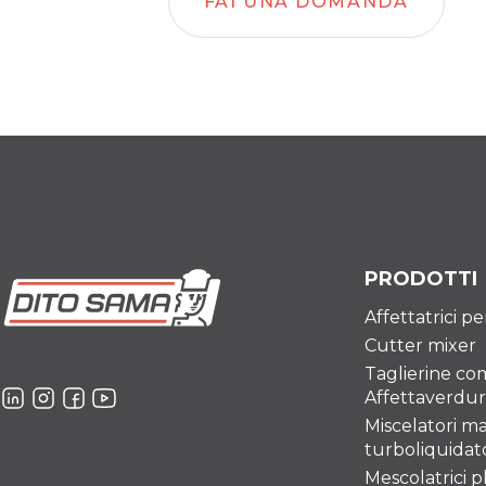
FAI UNA DOMANDA
PRODOTTI
Affettatrici p
Cutter mixer
Taglierine co
Affettaverdu
Miscelatori ma
turboliquidato
Mescolatrici p