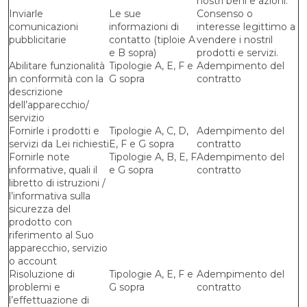
nostri beni e azioni.
Inviarle
Le sue
Consenso o
comunicazioni
informazioni di
interesse legittimo a
pubblicitarie
contatto (tiploie A
vendere i nostril
e B sopra)
prodotti e servizi.
Abilitare funzionalità
Tipologie A, E, F e
Adempimento del
in conformità con la
G sopra
contratto
descrizione
dell’apparecchio/
servizio
Fornirle i prodotti e
Tipologie A, C, D,
Adempimento del
servizi da Lei richiesti
E, F e G sopra
contratto
Fornirle note
Tipologie A, B, E, F
Adempimento del
informative, quali il
e G sopra
contratto
libretto di istruzioni /
l’informativa sulla
sicurezza del
prodotto con
riferimento al Suo
apparecchio, servizio
o account
Risoluzione di
Tipologie A, E, F e
Adempimento del
problemi e
G sopra
contratto
l’effettuazione di