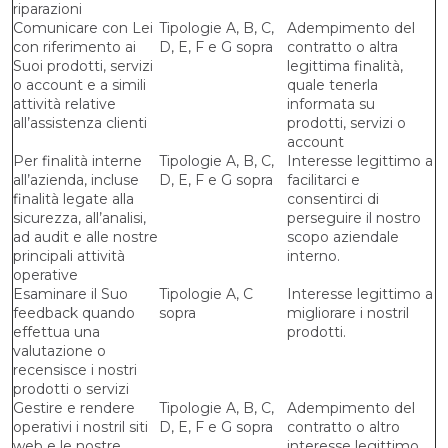
riparazioni
Comunicare con Lei
Tipologie A, B, C,
Adempimento del
con riferimento ai
D, E, F e G sopra
contratto o altra
Suoi prodotti, servizi
legittima finalità,
o account e a simili
quale tenerla
attività relative
informata su
all’assistenza clienti
prodotti, servizi o
account
Per finalità interne
Tipologie A, B, C,
Interesse legittimo a
all’azienda, incluse
D, E, F e G sopra
facilitarci e
finalità legate alla
consentirci di
sicurezza, all’analisi,
perseguire il nostro
ad audit e alle nostre
scopo aziendale
principali attività
interno.
operative
Esaminare il Suo
Tipologie A, C
Interesse legittimo a
feedback quando
sopra
migliorare i nostril
effettua una
prodotti.
valutazione o
recensisce i nostri
prodotti o servizi
Gestire e rendere
Tipologie A, B, C,
Adempimento del
operativi i nostril siti
D, E, F e G sopra
contratto o altro
web e le nostre
interesse legittimo,