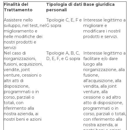
Finalità del
Tipologia di dati
Base giuridica
Trattamento
personali
Assistere nello
Tipologie C, E, F e
Interesse legittimo a
sviluppo, nel test, nel
G sopra
migliorare e
miglioramento e
modificare i nostril
nelle modifiche dei
prodotti e servizi.
nostri prodotti e
servizi
Nel caso di
Tipologie A, B, C,
Interesse legittimo a
riorganizzazioni,
D, E, F, e G sopra
facilitare e/o dare
fusioni, acquisizioni,
luogo alla
vendite, joint
riorganizzazione, alla
venture, cessioni o
fusione,
altri atti di
all’acquisizione, alla
disposizione,
vendita, alla joint
programmati o in
venture, alla
corso, parziali o
cessione o ad altro
totali, con
atto di disposizione,
riferimento alla
programmati o in
nostra azienda, ai
corso, parziali o totali,
nostri beni e azioni
con riferimento alla
nostra azienda, ai