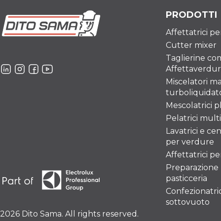
PRODOTTI
Affettatrici p
Cutter mixer
Taglierine co
Affettaverdu
Miscelatori ma
turboliquidato
Mescolatrici p
Pelatrici mult
Lavatrici e ce
per verdure
Affettatrici p
Preparazione
pasticceria
Confezionatric
sottovuoto
2026 Dito Sama. All rights reserved.