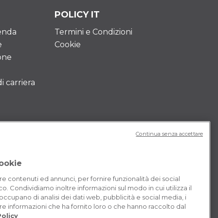
POLICY IT
ienda
Termini e Condizioni
e
Cookie
one
 carriera
Continua senza accettare
cookie
re contenuti ed annunci, per fornire funzionalità dei social
co. Condividiamo inoltre informazioni sul modo in cui utilizza il
 occupano di analisi dei dati web, pubblicità e social media, i
e informazioni che ha fornito loro o che hanno raccolto dal
olicy