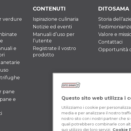
CONTENUTI
DITOSAMA
er verdure
Ispirazione culinaria
Storia dell’az
Notizie ed eventi
Testimonianz
mbinate
Manuali d’uso per
Valore e missi
re
l’utente
Contattaci
nuali e
Registrate il vostro
Opportunità di
ri
prodotto
lanetarie
iuso
ntrifughe
er pane
Questo sito web utilizza i 
 pane e
Utilizziamo i cookie per personalizza
i
media e per analizzare il nostro traffi
nostro sito con i nostri partner che si
quali potrebbero combinarle con altr
suo utilizzo dei loro servizi.
Cookie P