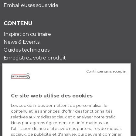
Emballeuses sous vide
CONTENU
Inspiration culinaire
News & Events
Guides techniques
Enregistrez votre produit
Continuer sans accepter
DITO SAMA FR
Histoire de l’entreprise
Témoignages
Ce site web utilise des cookies
Mission
Les cookies nous permettent de personnaliser le
Contactez-nous
contenu et les annonces, d'offrir des fonctionnalités
relatives aux médias sociaux et d'analyser notre trafic.
Opportunités de carrière
Nous partageons également des informations sur
l'utilisation de notre site avec nos partenaires de médias
sociaux, de publicité et d'analyse, qui peuvent combiner