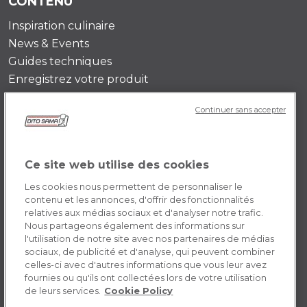
CONTENU
Inspiration culinaire
News & Events
Guides techniques
Enregistrez votre produit
Continuer sans accepter
DITO SAMA FR
Histoire de l’entreprise
Témoignages
Ce site web utilise des cookies
Mission
Les cookies nous permettent de personnaliser le
Contactez-nous
contenu et les annonces, d'offrir des fonctionnalités
relatives aux médias sociaux et d'analyser notre trafic.
Opportunités de carrière
Nous partageons également des informations sur
l'utilisation de notre site avec nos partenaires de médias
sociaux, de publicité et d'analyse, qui peuvent combiner
POLICY FR
celles-ci avec d'autres informations que vous leur avez
fournies ou qu'ils ont collectées lors de votre utilisation
Conditions générales d’utilisation
de leurs services.
Cookie Policy
Cookie