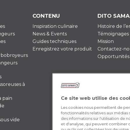
CONTENU
DITO SAMA
es
Inspiration culinaire
Histoire de l’
ngeurs
News & Events
Témoignages
es
Guides techniques
Mission
Enregistrez votre produit
Contactez-no
urbobroyeurs
Opportunités 
angeurs
s
ssoreuses à
 pain
Ce site web utilise des coo
de
Les cookies nous permettent de perso
fonctionnalités relatives aux médias
des informations sur l'utilisation de
ous vide
et d'analyse, qui peuvent combiner c
ou qu'ils ont collectées lors de votre 