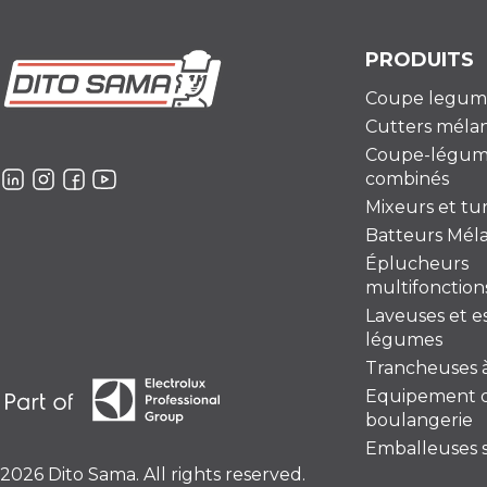
PRODUITS
Coupe legum
Cutters méla
Coupe-légum
combinés
Mixeurs et t
Batteurs Mél
Éplucheurs
multifonction
Laveuses et e
légumes
Trancheuses à
Equipement 
boulangerie
Emballeuses s
2026 Dito Sama. All rights reserved.