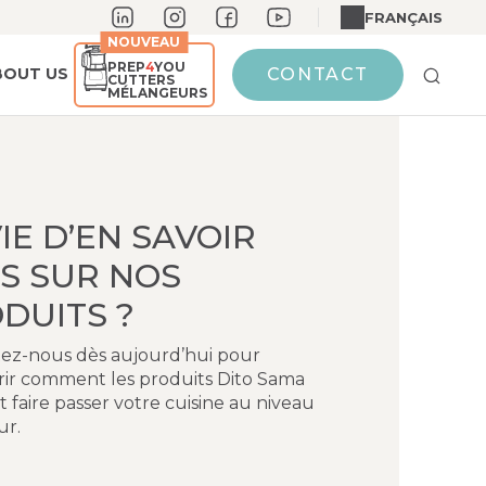
FRANÇAIS
NOUVEAU
PREP
4
YOU
BOUT US
CONTACT
CUTTERS
MÉLANGEURS
IE D’EN SAVOIR
S SUR NOS
DUITS ?
ez-nous dès aujourd’hui pour
ir comment les produits Dito Sama
 faire passer votre cuisine au niveau
ur.