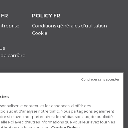
 FR
POLICY FR
entreprise
Conditions générales d’utilisation
Cookie
us
de carrière
Continuer sans accepter
kies
nnaliser le contenu et les annonces, d'offrir des
 sociaux et d'analyser notre trafic. Nous partageons également
 notre site avec nos partenaires de médias sociaux, de publicité
elles-ci avec d'autres informations que vous leur avez fournies
utilisation de leurs services.
Cookie Policy