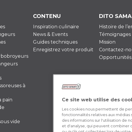
CONTENU
DITO SAMA
es
Inspiration culinaire
Histoire de l’
ngeurs
News & Events
Témoignages
es
Guides techniques
Mission
Enregistrez votre produit
Contactez-no
urbobroyeurs
Opportunités 
angeurs
s
ssoreuses à
 pain
Ce site web utilise des coo
de
Les cookies nous permettent de perso
fonctionnalités relatives aux médias
des informations sur l'utilisation de
ous vide
et d'analyse, qui peuvent combiner c
ou qu'ils ont collectées lors de votre 