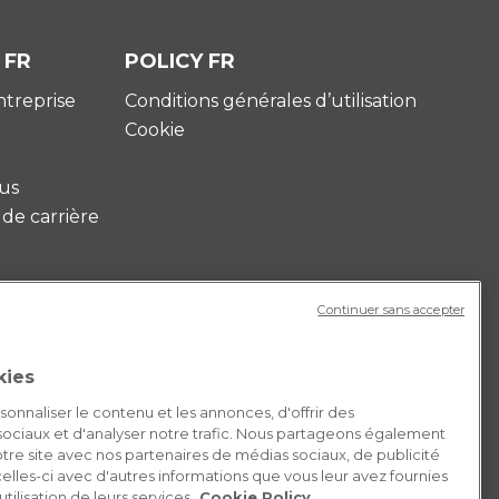
 FR
POLICY FR
entreprise
Conditions générales d’utilisation
Cookie
us
de carrière
Continuer sans accepter
kies
nnaliser le contenu et les annonces, d'offrir des
 sociaux et d'analyser notre trafic. Nous partageons également
 notre site avec nos partenaires de médias sociaux, de publicité
elles-ci avec d'autres informations que vous leur avez fournies
utilisation de leurs services.
Cookie Policy