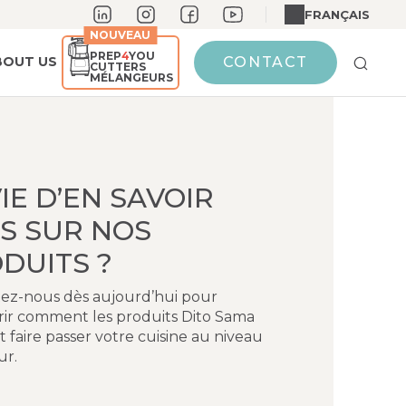
FRANÇAIS
NOUVEAU
PREP
4
YOU
BOUT US
CONTACT
CUTTERS
MÉLANGEURS
IE D’EN SAVOIR
S SUR NOS
DUITS ?
ez-nous dès aujourd’hui pour
ir comment les produits Dito Sama
 faire passer votre cuisine au niveau
ur.