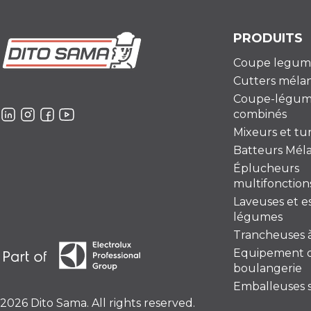
PRODUITS
Coupe legum
Cutters méla
Coupe-légum
combinés
Mixeurs et t
Batteurs Mél
Éplucheurs
multifonction
Laveuses et e
légumes
Trancheuses à
Equipement 
boulangerie
Emballeuses s
2026 Dito Sama. All rights reserved.