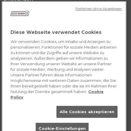
Registrieren sie ihr produkt
Fortfahren ohne Akzeptieren
DITO SAMA DE
Diese Webseite verwendet Cookies
Testimonials
Wir verwenden Cookies, um Inhalte und Anzeigen zu
Mission
personalisieren, Funktionen für soziale Medien anbieten
Firmengeschichte
zu können und die Zugriffe auf unsere Website zu
Kontaktieren Sie uns
analysieren. Außerdem geben wir Informationen zu
Ihrer Verwendung unserer Website an unsere Partner
Karrieremöglichkeiten
für soziale Medien, Werbung und Analysen weiter.
Unsere Partner führen diese Informationen
möglicherweise mit weiteren Daten zusammen, die Sie
PRIVACY DE
ihnen bereitgestellt haben oder die sie im Rahmen Ihrer
Nutzung der Dienste gesammelt haben.
Cookie
Allgemeine Geschäftsbedingungen
Policy
Cookie
Alle Cookies akzeptieren
Cookie-Einstellungen