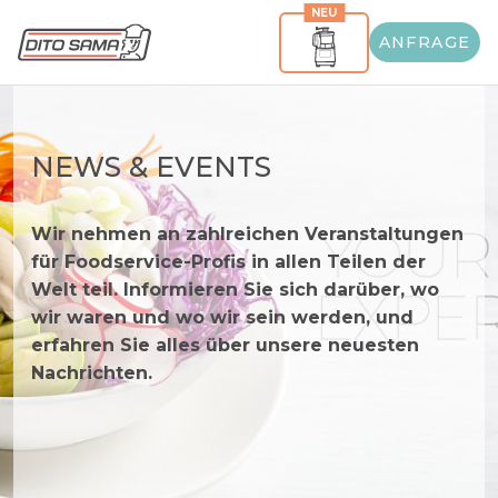
NEU
ANFRAGE
NEWS & EVENTS
Wir nehmen an zahlreichen Veranstaltungen
für Foodservice-Profis in allen Teilen der
Welt teil. Informieren Sie sich darüber, wo
wir waren und wo wir sein werden, und
erfahren Sie alles über unsere neuesten
Nachrichten.