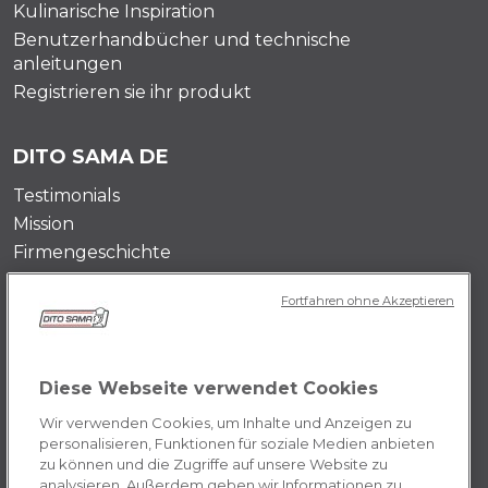
Kulinarische Inspiration
Benutzerhandbücher und technische
anleitungen
Registrieren sie ihr produkt
DITO SAMA DE
Testimonials
Mission
Firmengeschichte
Kontaktieren Sie uns
Fortfahren ohne Akzeptieren
Karrieremöglichkeiten
PRIVACY DE
Diese Webseite verwendet Cookies
Allgemeine Geschäftsbedingungen
Wir verwenden Cookies, um Inhalte und Anzeigen zu
Cookie
personalisieren, Funktionen für soziale Medien anbieten
zu können und die Zugriffe auf unsere Website zu
analysieren. Außerdem geben wir Informationen zu