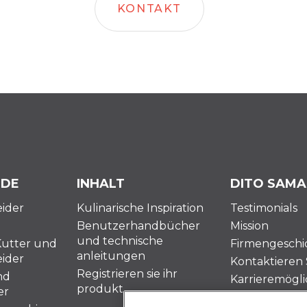
KONTAKT
 DE
INHALT
DITO SAMA
ider
Kulinarische Inspiration
Testimonials
Benutzerhandbücher
Mission
und technische
Kutter und
Firmengeschi
anleitungen
ider
Kontaktieren 
Registrieren sie ihr
nd
Karrieremögli
produkt
er