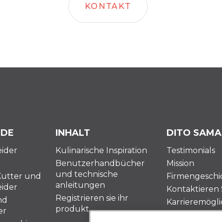
KONTAKT
 DE
INHALT
DITO SAMA
ider
Kulinarische Inspiration
Testimonials
Benutzerhandbücher
Mission
und technische
Kutter und
Firmengeschi
anleitungen
ider
Kontaktieren 
Registrieren sie ihr
nd
Karrieremögli
produkt
er